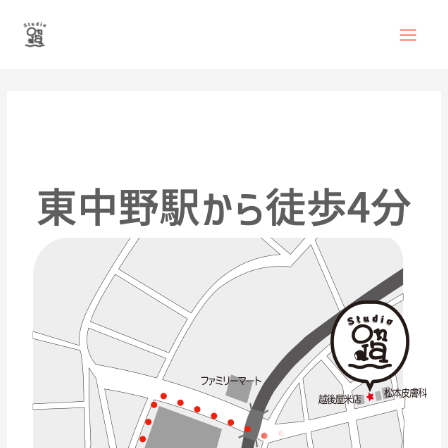
内
Main
容
を
Men
ス
投
キ
稿
ッ
ナ
プ
ビ
ゲ
ー
シ
ョ
ン