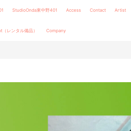
01
StudioOnda東中野401
Access
Contact
Artist
ment（レンタル備品）
Company