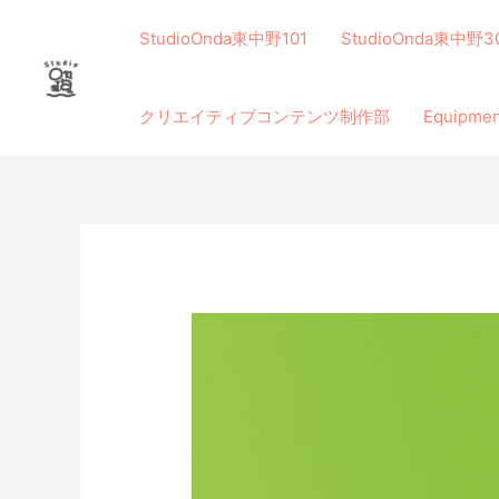
内
容
StudioOnda東中野101
StudioOnda東中野3
を
ス
クリエイティブコンテンツ制作部
Equip
キ
ッ
プ
投
稿
ナ
ビ
ゲ
ー
シ
ョ
ン