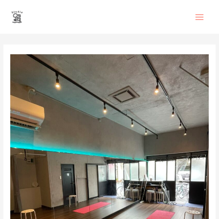
内
Main
容
を
Men
ス
投
キ
稿
ッ
ナ
プ
ビ
ゲ
ー
シ
ョ
ン