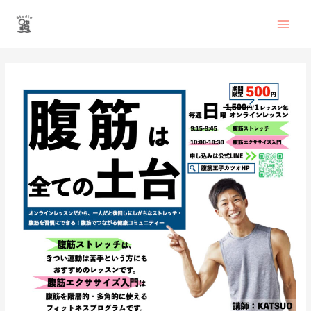
内
Main
容
を
Men
ス
投
キ
稿
ッ
ナ
プ
ビ
ゲ
ー
シ
ョ
ン