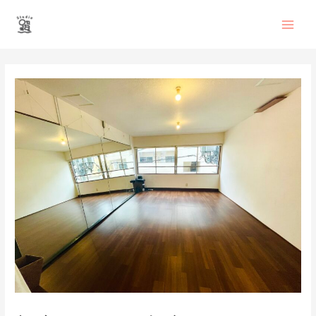
内
Main
容
を
Men
ス
投
キ
稿
ッ
ナ
プ
ビ
ゲ
ー
シ
ョ
ン