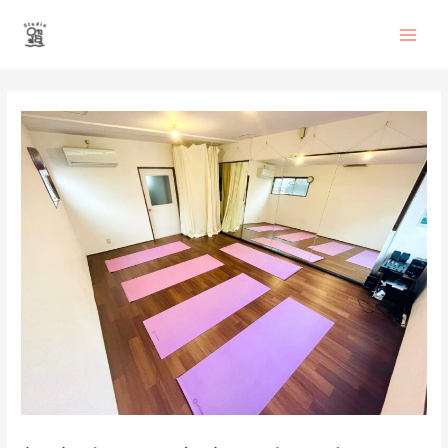
内
Main
容
を
Men
ス
投
キ
稿
ッ
ナ
プ
ビ
ゲ
ー
シ
ョ
ン