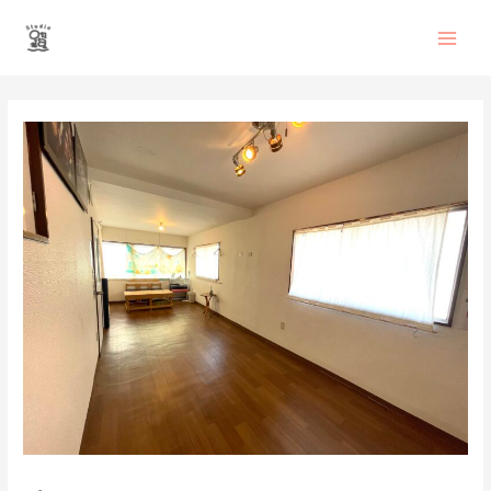
内
Main
容
を
Men
ス
投
キ
稿
ッ
ナ
プ
ビ
ゲ
ー
シ
ョ
ン