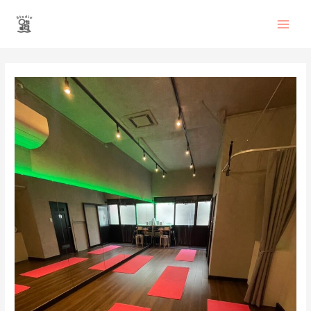
内
Main
容
を
Men
ス
投
キ
稿
ッ
ナ
プ
ビ
ゲ
ー
シ
ョ
ン