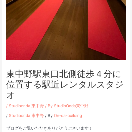
東中野駅東口北側徒歩４分に
位置する駅近レンタルスタジ
オ
/
Studioonda 東中野
/ By
StudioOnda東中野
/
Studioonda 東中野
/ By
On-da-building
ブログをご覧いただきありがとうございます！