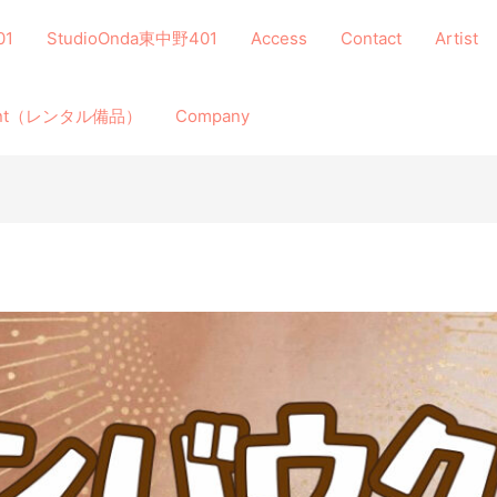
01
StudioOnda東中野401
Access
Contact
Artist
ment（レンタル備品）
Company