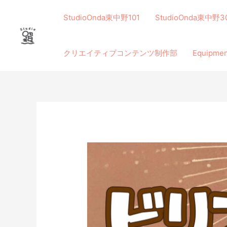
内
容
StudioOnda東中野101
StudioOnda東中野3
を
ス
クリエイティブコンテンツ制作部
Equip
キ
ッ
プ
投
稿
ナ
ビ
ゲ
ー
シ
ョ
ン