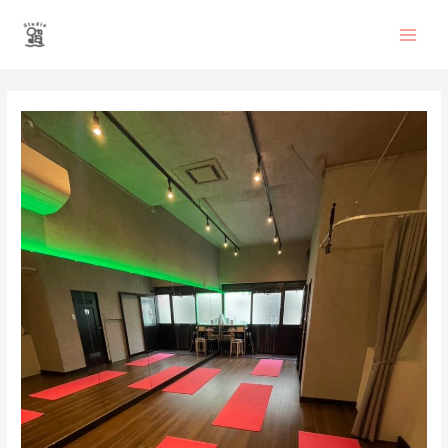
内
Main
容
を
Men
ス
投
キ
稿
ッ
ナ
プ
ビ
ゲ
ー
シ
ョ
ン