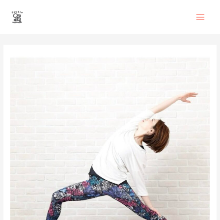
内
Main
容
を
Men
ス
投
キ
稿
ッ
ナ
プ
ビ
ゲ
ー
シ
ョ
ン