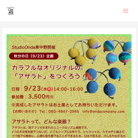
内
Main
容
を
Men
ス
投
キ
稿
ッ
ナ
プ
ビ
ゲ
ー
シ
ョ
ン