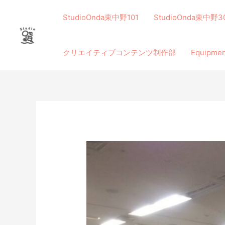
内
容
StudioOnda東中野101
StudioOnda東中野3
を
ス
クリエイティブコンテンツ制作部
Equip
キ
ッ
プ
投
稿
ナ
ビ
ゲ
ー
シ
ョ
ン