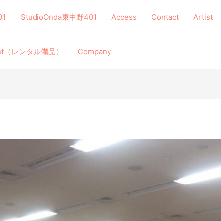
01
StudioOnda東中野401
Access
Contact
Artist
ment（レンタル備品）
Company