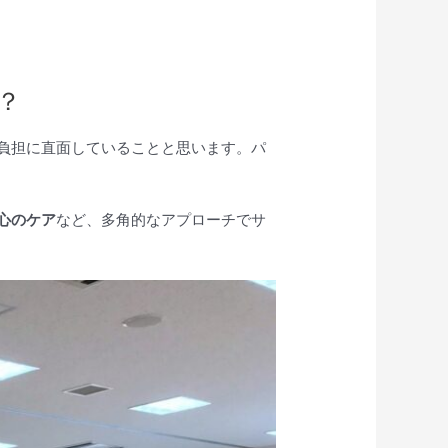
？
負担に直面していることと思います。パ
心のケア
など、多角的なアプローチでサ