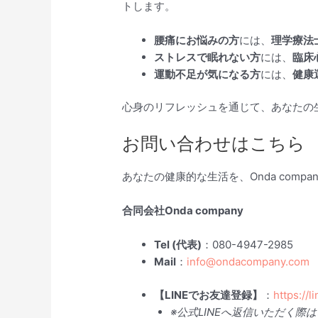
トします。
腰痛にお悩みの方
には、
理学療法
ストレスで眠れない方
には、
臨床
運動不足が気になる方
には、
健康
心身のリフレッシュを通じて、あなたの生活
お問い合わせはこちら
あなたの健康的な生活を、Onda com
合同会社Onda company
Tel (代表)
：080-4947-2985
Mail
：
info@ondacompany.com
【LINEでお友達登録】
：
https://l
※公式LINEへ返信いただく