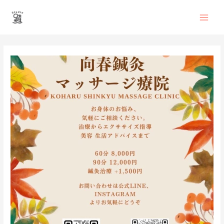
内
Main
容
を
Men
ス
投
キ
稿
ッ
ナ
プ
ビ
ゲ
ー
シ
ョ
ン