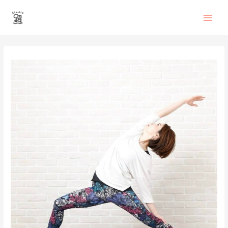
内
Main
容
を
Men
ス
投
キ
稿
ッ
ナ
プ
ビ
ゲ
ー
シ
ョ
ン