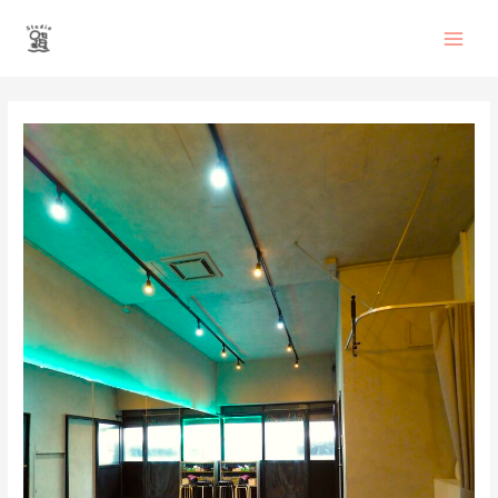
内
Main
容
を
Men
ス
投
キ
稿
ッ
ナ
プ
ビ
ゲ
ー
シ
ョ
ン