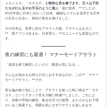
ャカシャカ」「カチカチ」
と軽快な音を奏でます。元々は子供
たちがけん玉やお手玉のように遊ぶ
「遊び道具」**でしたが、
約30年前に日本に伝わって以来、繊細なリズムを追求する日本
の文化と出会い、独自の進化を遂げました。
今や日本は、世界に誇るアサラト大国。アサラトはまさに
**「西アフリカ生まれ、日本育ち」**のユニークな楽器なので
す。
夜の練習にも最適！ マナーモードアサラト
「楽器を家で練習したいけど、騒音が気になる…」
そんなお悩みをお持ちの方におすすめなのが、この**「マナー
モードアサラト」**です。
実を編み物で包むことで、アサラトを振った時に鳴る**「カチ
カチ」というアタック音を大幅に軽減**しました。これによ
り、深夜や早朝の練習、集合住宅での使用、また小さなお子様
がいるご家庭でも、周囲を気にせずアサラトを楽しめます。