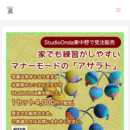
内
Main
容
を
Men
ス
投
キ
稿
ッ
ナ
プ
ビ
ゲ
ー
シ
ョ
ン