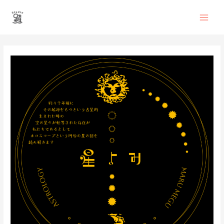
内
Main
容
を
Men
ス
投
キ
稿
ッ
ナ
プ
ビ
ゲ
ー
シ
ョ
ン