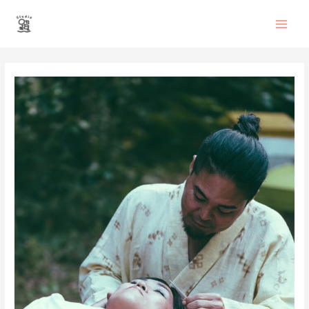
内
Main
容
を
Men
ス
投
キ
稿
ッ
ナ
プ
ビ
ゲ
ー
シ
ョ
ン