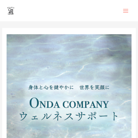
内
Main
容
を
Men
ス
投
キ
稿
ッ
ナ
プ
ビ
ゲ
ー
シ
ョ
ン