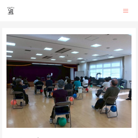
内
Main
容
を
Men
ス
投
キ
稿
ッ
ナ
プ
ビ
ゲ
ー
シ
ョ
ン