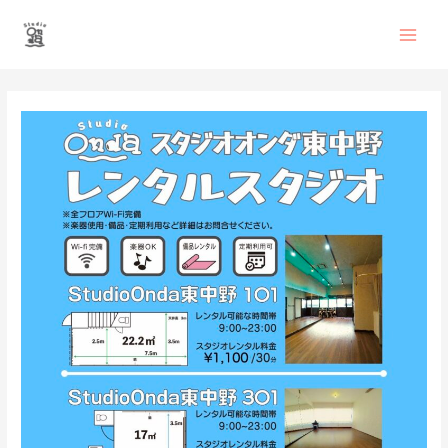
内
Main
容
を
Men
ス
投
キ
稿
ッ
ナ
プ
ビ
ゲ
ー
シ
ョ
ン