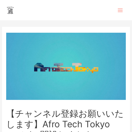
内
Main
容
を
Men
ス
投
キ
稿
ッ
ナ
プ
ビ
ゲ
ー
シ
ョ
ン
【チャンネル登録お願いいた
します】Afro Tech Tokyo