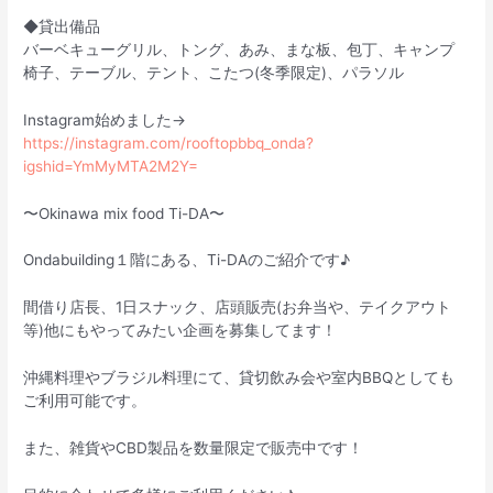
◆貸出備品
バーベキューグリル、トング、あみ、まな板、包丁、キャンプ
椅子、テーブル、テント、こたつ(冬季限定)、パラソル
Instagram始めました→
https://instagram.com/rooftopbbq_onda?
igshid=YmMyMTA2M2Y=
〜Okinawa mix food Ti-DA〜
Ondabuilding１階にある、Ti-DAのご紹介です♪
間借り店長、1日スナック、店頭販売(お弁当や、テイクアウト
等)他にもやってみたい企画を募集してます！
沖縄料理やブラジル料理にて、貸切飲み会や室内BBQとしても
ご利用可能です。
また、雑貨やCBD製品を数量限定で販売中です！