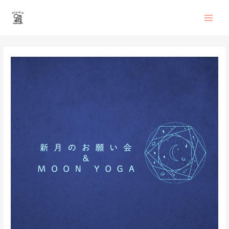
内
Main
容
を
Men
ス
投
キ
稿
ッ
ナ
プ
ビ
ゲ
ー
シ
ョ
ン