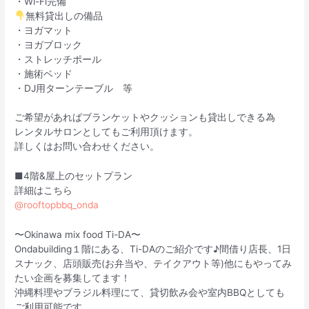
・Wi-Fi完備
無料貸出しの備品
・ヨガマット
・ヨガブロック
・ストレッチポール
・施術ベッド
・DJ用ターンテーブル 等
ご希望があればブランケットやクッションも貸出しできる為
レンタルサロンとしてもご利用頂けます。
詳しくはお問い合わせください。
■4階&屋上のセットプラン
詳細はこちら
@rooftopbbq_onda
〜Okinawa mix food Ti-DA〜
Ondabuilding１階にある、Ti-DAのご紹介です♪間借り店長、1日
スナック、店頭販売(お弁当や、テイクアウト等)他にもやってみ
たい企画を募集してます！
沖縄料理やブラジル料理にて、貸切飲み会や室内BBQとしても
ご利用可能です。