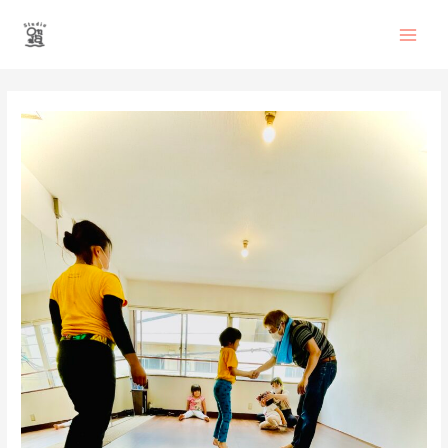
内
Main
容
を
Men
ス
投
キ
稿
ッ
ナ
プ
ビ
ゲ
ー
シ
ョ
ン