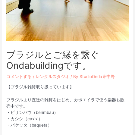
ブラジルとご縁を繋ぐ
Ondabuildingです。
コメントする
/
レンタルスタジオ
/ By
StudioOnda東中野
【ブラジル雑貨取り扱っています】
ブラジルより直送の雑貨をはじめ、カポエイラで使う楽器も販
売中です。
・ビリンバウ（berimbau）
・カシシ（caxixi）
・バケッタ（baqueta）