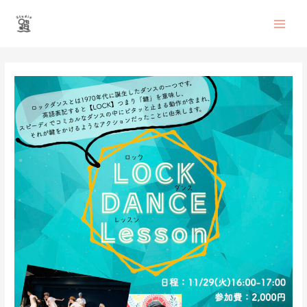
内
Main
容
を
Men
ス
投
キ
稿
ッ
ナ
プ
ビ
ゲ
ー
シ
ョ
ン