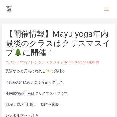
内
Main
容
を
Men
ス
投
キ
稿
ッ
【開催情報】Mayu yoga年内
ナ
プ
ビ
最後のクラスはクリスマスイ
ゲ
ー
ブ
に開催！
シ
ョ
コメントする
/
レンタルスタジオ
/ By
StudioOnda東中野
ン
受講すると元気になれる
と評判の
Instructor Mayu によるヨガクラス、
年内最後の開催はクリスマスイブです。
日程：12/24土曜日 15時〜16時
レンタルマット込み