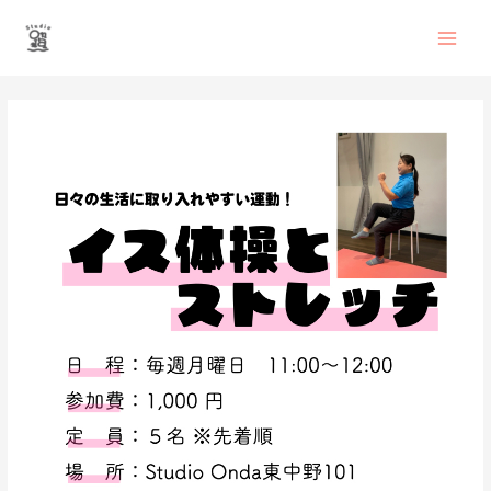
内
Main
容
を
Men
ス
投
キ
稿
ッ
ナ
プ
ビ
ゲ
ー
シ
ョ
ン