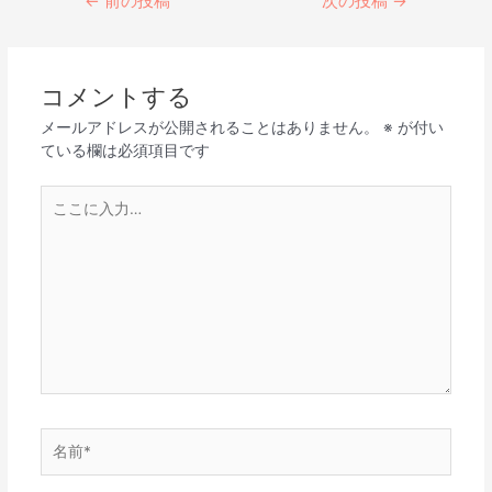
←
前の投稿
次の投稿
→
コメントする
メールアドレスが公開されることはありません。
※
が付い
ている欄は必須項目です
こ
こ
に
入
力…
名
前
*