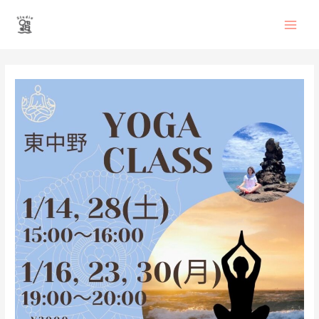
内
Main
容
を
Men
ス
投
キ
稿
ッ
ナ
プ
ビ
ゲ
ー
シ
ョ
ン