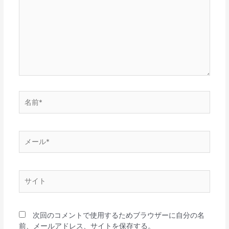
に
入
力…
名
前
*
メ
ー
ル
*
サ
イ
ト
次回のコメントで使用するためブラウザーに自分の名
前、メールアドレス、サイトを保存する。