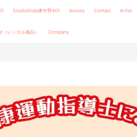
01
StudioOnda東中野401
Access
Contact
Artist
ment（レンタル備品）
Company