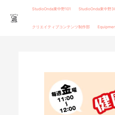
内
容
StudioOnda東中野101
StudioOnda東中野3
を
ス
クリエイティブコンテンツ制作部
Equip
キ
ッ
プ
投
稿
ナ
ビ
ゲ
ー
シ
ョ
ン