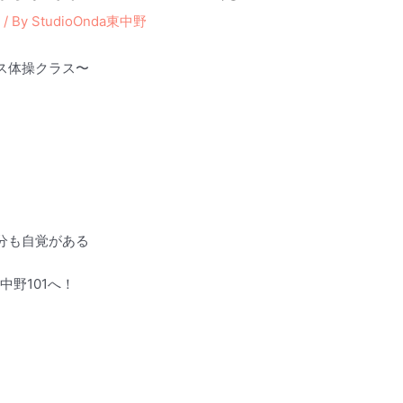
オ
/ By
StudioOnda東中野
ス体操クラス〜
分も自覚がある
中野101へ！