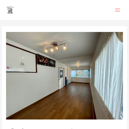
内
Main
容
を
Men
ス
投
キ
稿
ッ
ナ
プ
ビ
ゲ
ー
シ
ョ
ン