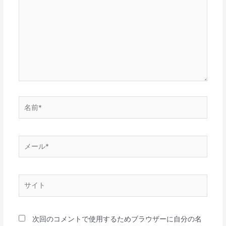
こ
に
入
力…
名
前
*
メ
ー
ル
*
サ
イ
ト
次回のコメントで使用するためブラウザーに自分の名