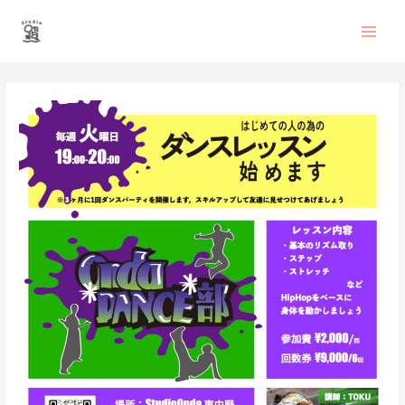
内
Main
容
を
Men
ス
投
キ
稿
ッ
ナ
プ
ビ
ゲ
ー
シ
ョ
ン