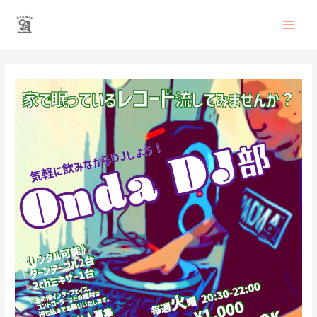
内
Main
容
を
Men
ス
投
キ
稿
ッ
ナ
プ
ビ
ゲ
ー
シ
ョ
ン