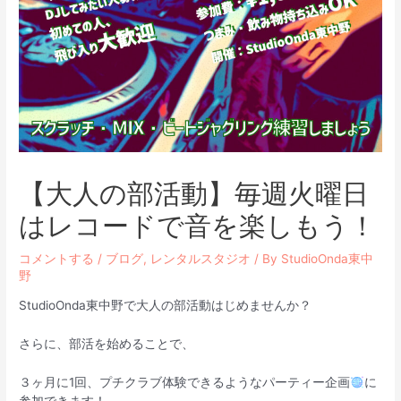
【大人の部活動】毎週火曜日
はレコードで音を楽しもう！
コメントする
/
ブログ
,
レンタルスタジオ
/ By
StudioOnda東中
野
StudioOnda東中野で大人の部活動はじめませんか？
さらに、部活を始めることで、
３ヶ月に1回、プチクラブ体験できるようなパーティー企画
に