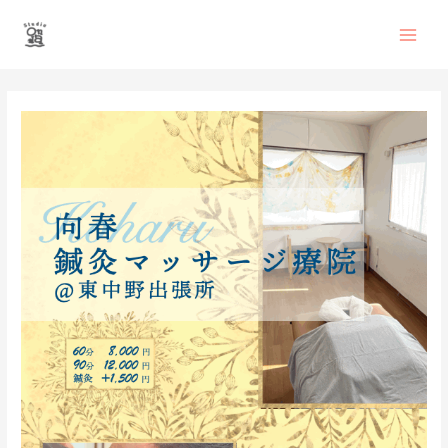
内
Main
容
を
Men
ス
投
キ
稿
ッ
ナ
プ
ビ
ゲ
ー
シ
ョ
ン