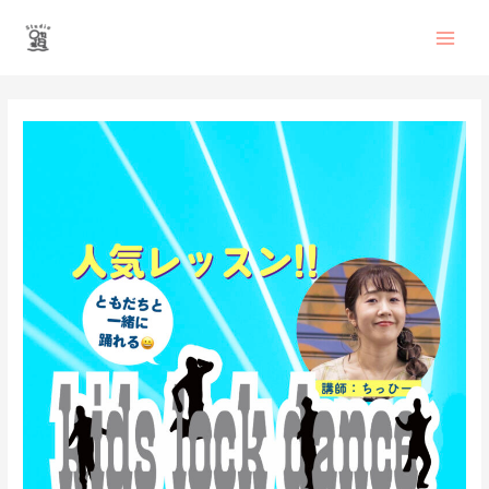
内
Main
容
を
Men
ス
投
キ
稿
ッ
ナ
プ
ビ
ゲ
ー
シ
ョ
ン